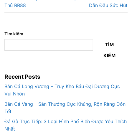
Thủ RR88
Dẫn Đầu Sức Hút
Tìm kiếm
TÌM
KIẾM
Recent Posts
Bắn Cá Long Vương – Truy Kho Báu Đại Dương Cực
Vui Nhộn
Bắn Cá Vàng – Săn Thưởng Cực Khủng, Rộn Ràng Đón
Tết
Đá Gà Trực Tiếp: 3 Loại Hình Phổ Biến Được Yêu Thích
Nhất