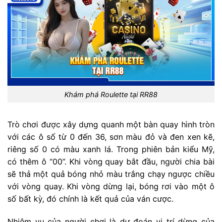
Khám phá Roulette tại RR88
Trò chơi được xây dựng quanh một bàn quay hình tròn
với các ô số từ 0 đến 36, sơn màu đỏ và đen xen kẽ,
riêng số 0 có màu xanh lá. Trong phiên bản kiểu Mỹ,
có thêm ô “00”. Khi vòng quay bắt đầu, người chia bài
sẽ thả một quả bóng nhỏ màu trắng chạy ngược chiều
với vòng quay. Khi vòng dừng lại, bóng rơi vào một ô
số bất kỳ, đó chính là kết quả của ván cược.
Nhiệm vụ của người chơi là dự đoán vị trí dừng của