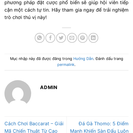
phương pháp đặt cược phổ biến sẽ giúp hội viên tiếp
cận một cách tự tin. Hãy tham gia ngay để trải nghiệm
trò chơi thú vị này!
Mục nhập này đã được đăng trong
Hướng Dẫn
. Đánh dấu trang
permalink
.
ADMIN
Cách Chơi Baccarat – Giải
Đá Gà Thomo: 5 Điểm
Mã Chiến Thuật Từ Cao
Mạnh Khiến Sàn Đấu Luôn