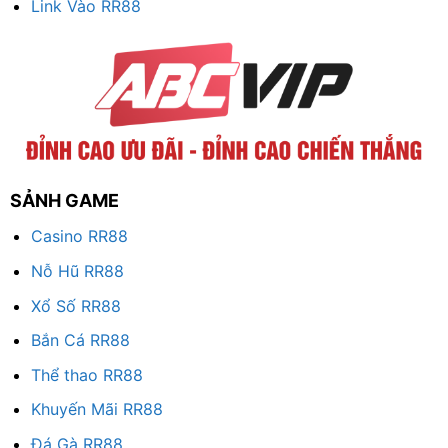
Link Vào RR88
SẢNH GAME
Casino RR88
Nỗ Hũ RR88
Xổ Số RR88
Bắn Cá RR88
Thể thao RR88
Khuyến Mãi RR88
Đá Gà RR88