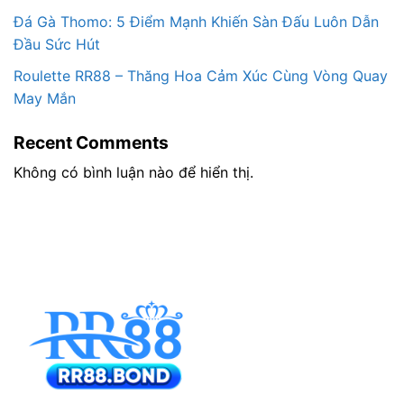
Đá Gà Thomo: 5 Điểm Mạnh Khiến Sàn Đấu Luôn Dẫn
Đầu Sức Hút
Roulette RR88 – Thăng Hoa Cảm Xúc Cùng Vòng Quay
May Mắn
Recent Comments
Không có bình luận nào để hiển thị.