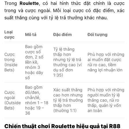
Trong
Roulette
, có hai hình thức đặt chính là cược
trong và cược ngoài. Mỗi loại cược có đặc điểm, xác
suất thắng cùng với tỷ lệ trả thưởng khác nhau.
Loại
Mô tả
Đặc điểm
Đối tượng
cược
Bao gồm
Tỷ lệ thắng
cược số
Cược
thấp hơn
Phù hợp với những
đơn, 2 số
trong
nhưng tỷ lệ trả
ai muốn đặt cược
liền kề,
(Inside
thưởng cao (ví
rủi ro cao, tiềm
nhóm 3
Bets)
dụ số đơn
năng lợi nhuận lớn
hoặc dãy
1:35)
số
Bao gồm
Xác suất thắng
Phù hợp với những
Cược
đỏ/đen,
cao hơn nhưng
người muốn tỷ lệ
ngoài
chẵn/lẻ,
tỷ lệ trả thưởng
thắng cao, rủi ro
(Outside
nhóm 1 – 18
thấp hơn
thấp, quản lý vốn
Bets)
hoặc 19 –
(thường 1:1)
an toàn
36
Chiến thuật chơi Roulette hiệu quả tại R88