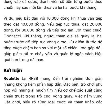
dụng vào cá cược, thành viên sẽ tiến từng bước theo
chuỗi này sau mỗi lần thua và lùi hai bước khi thắng.
Ví dụ, nếu bắt đầu với 10.000 đồng khi thua ván tiếp
theo đặt 10.000 đồng. Nếu tiếp tục thua, đặt 20.000
đồng, rồi 30.000 đồng và tiếp tục lần lượt theo chuỗi
Fibonacci. Khi thắng, người tham gia sẽ quay lại hai
bước trước để tiếp tục vòng cược. Ưu điểm là tốc độ
tăng cược chậm hơn so với một số chiến lược gấp đôi,
giúp giảm rủi ro cháy vốn và quản lý ngân sách hiệu
quả hơn trong dài hạn.
Kết luận
Roulette
tại RR88 mang đến trải nghiệm đơn giản
nhưng không kém phần hấp dẫn. Đặc biệt, trò chơi phù
hợp với những ai muốn tìm hiểu cơ chế xác suất cùng
chiến thuật trong trò chơi vòng quay. Việc nắm vững
luật chơi, hiểu rõ từng loại cược và tham khảo các