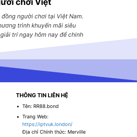
ười chơi Việt
 đồng người chơi tại Việt Nam.
hương trình khuyến mãi siêu
 giải trí ngay hôm nay để chinh
THÔNG TIN LIÊN HỆ
Tên: RR88.bond
Trang Web:
https://iptvuk.london/
Địa chỉ Chính thức: Merville