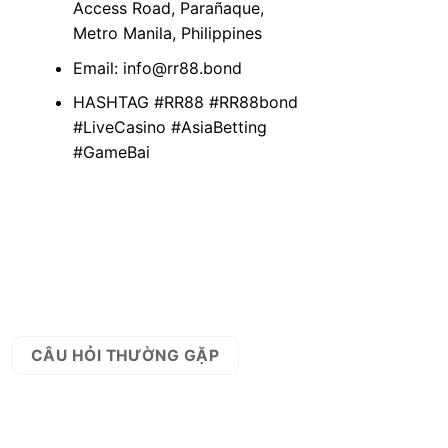
Access Road, Parañaque,
Metro Manila, Philippines
Email:
info@rr88.bond
HASHTAG #RR88 #RR88bond
#LiveCasino #AsiaBetting
#GameBai
CÂU HỎI THƯỜNG GẶP