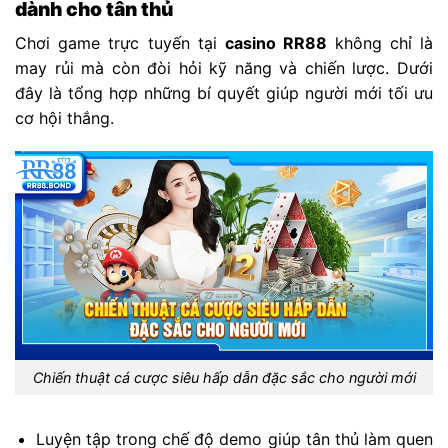
dành cho tân thủ
Chơi game trực tuyến tại
casino RR88
không chỉ là
may rủi mà còn đòi hỏi kỹ năng và chiến lược. Dưới
đây là tổng hợp những bí quyết giúp người mới tối ưu
cơ hội thắng.
Chiến thuật cá cược siêu hấp dẫn đặc sắc cho người mới
Luyện tập trong chế độ demo giúp tân thủ làm quen