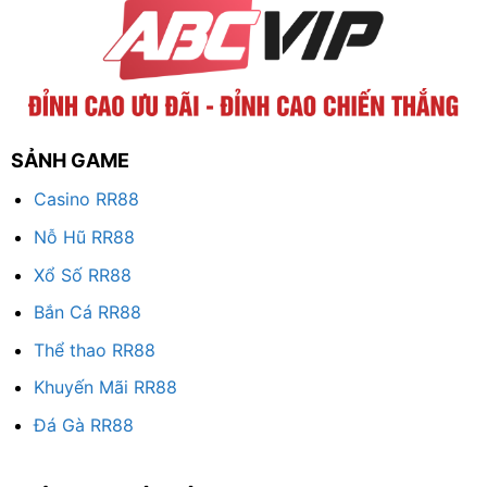
SẢNH GAME
Casino RR88
Nỗ Hũ RR88
Xổ Số RR88
Bắn Cá RR88
Thể thao RR88
Khuyến Mãi RR88
Đá Gà RR88