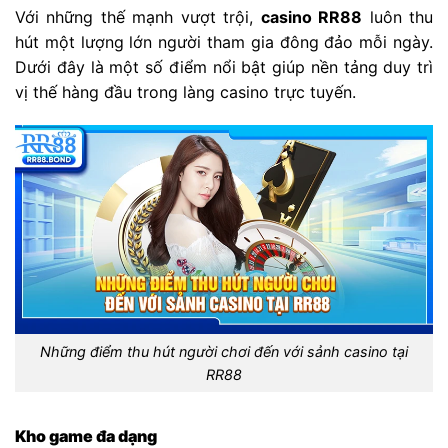
Với những thế mạnh vượt trội,
casino RR88
luôn thu
hút một lượng lớn người tham gia đông đảo mỗi ngày.
Dưới đây là một số điểm nổi bật giúp nền tảng duy trì
vị thế hàng đầu trong làng casino trực tuyến.
Những điểm thu hút người chơi đến với sảnh casino tại
RR88
Kho game đa dạng