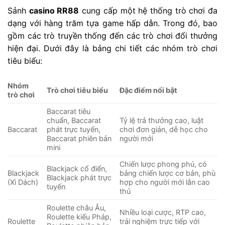
Sảnh
casino RR88
cung cấp một hệ thống trò chơi đa
dạng với hàng trăm tựa game hấp dẫn. Trong đó, bao
gồm các trò truyền thống đến các trò chơi đổi thưởng
hiện đại. Dưới đây là bảng chi tiết các nhóm trò chơi
tiêu biểu:
Nhóm
Trò chơi tiêu biểu
Đặc điểm nổi bật
trò chơi
Baccarat tiêu
chuẩn, Baccarat
Tỷ lệ trả thưởng cao, luật
Baccarat
phát trực tuyến,
chơi đơn giản, dễ học cho
Baccarat phiên bản
người mới
mini
Chiến lược phong phú, có
Blackjack cổ điển,
Blackjack
bảng chiến lược cơ bản, phù
Blackjack phát trực
(Xì Dách)
hợp cho người mới lẫn cao
tuyến
thủ
Roulette châu Âu,
Nhiều loại cược, RTP cao,
Roulette kiểu Pháp,
Roulette
trải nghiệm trực tiếp với