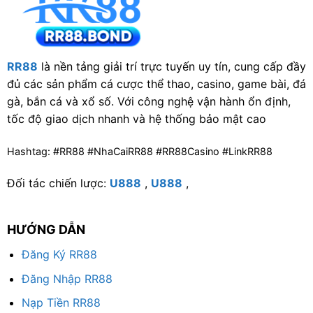
RR88
là nền tảng giải trí trực tuyến uy tín, cung cấp đầy
đủ các sản phẩm cá cược thể thao, casino, game bài, đá
gà, bắn cá và xổ số. Với công nghệ vận hành ổn định,
tốc độ giao dịch nhanh và hệ thống bảo mật cao
Hashtag: #RR88 #NhaCaiRR88 #RR88Casino #LinkRR88
Đối tác chiến lược:
U888
,
U888
,
HƯỚNG DẪN
Đăng Ký RR88
Đăng Nhập RR88
Nạp Tiền RR88