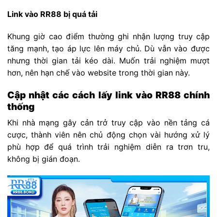
Link vào RR88 bị quá tải
Khung giờ cao điểm thường ghi nhận lượng truy cập
tăng mạnh, tạo áp lực lên máy chủ. Dù vẫn vào được
nhưng thời gian tải kéo dài. Muốn trải nghiệm mượt
hơn, nên hạn chế vào website trong thời gian này.
Cập nhật các cách lấy link vào RR88 chính
thống
Khi nhà mạng gây cản trở truy cập vào nền tảng cá
cược, thành viên nên chủ động chọn vài hướng xử lý
phù hợp để quá trình trải nghiệm diễn ra trơn tru,
không bị gián đoạn.