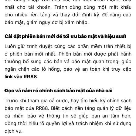
nhất cho tài khoản. Tránh dùng cùng một mật khẩu
cho nhiều nền tảng và thay đổi định kỳ để nâng cao
bảo mật, giảm nguy cơ bị xâm nhập.
Cài đặt phiên bản mới để tối ưu bảo mật và hiệu suất
Luôn giữ trình duyệt cùng các phần mềm trên thiết bị
ở phiên bản mới nhất. Phiên bản mới được phát hành
thường bổ sung các bản vá bảo mật quan trọng, giúp
ngăn chặn các lỗ hổng, bảo vệ an toàn khi truy cập
link vào RR88
.
Đọc và nắm rõ chính sách bảo mật của nhà cái
Trước khi tham gia cá cược, hãy tìm hiểu kỹ chính sách
bảo mật của RR88. Biết cách nền tảng quản lý dữ liệu
cá nhân, bảo vệ thông tin sẽ giúp bạn an tâm hơn,
đồng thời hiểu rõ quyền lợi và trách nhiệm khi sử dụng
dịch vụ.