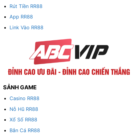
Rút Tiền RR88
App RR88
Link Vào RR88
SẢNH GAME
Casino RR88
Nỗ Hũ RR88
Xổ Số RR88
Bắn Cá RR88