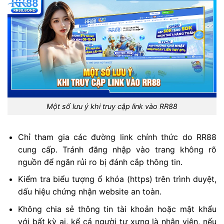
Một số lưu ý khi truy cập link vào RR88
Chỉ tham gia các đường link chính thức do RR88
cung cấp. Tránh đăng nhập vào trang không rõ
nguồn để ngăn rủi ro bị đánh cắp thông tin.
Kiểm tra biểu tượng ổ khóa (https) trên trình duyệt,
dấu hiệu chứng nhận website an toàn.
Không chia sẻ thông tin tài khoản hoặc mật khẩu
với bất kỳ ai, kể cả người tự xưng là nhân viên, nếu