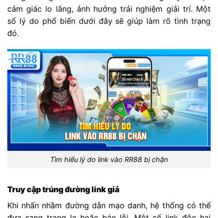
cảm giác lo lắng, ảnh hưởng trải nghiệm giải trí. Một
số lý do phổ biến dưới đây sẽ giúp làm rõ tình trạng
đó.
Tìm hiểu lý do link vào RR88 bị chặn
Truy cập trúng đường link giả
Khi nhấn nhầm đường dẫn mạo danh, hệ thống có thể
đưa sang trang lạ hoặc báo lỗi. Một số link độc hại