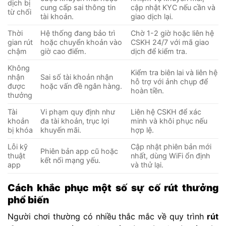
dịch bị
cung cấp sai thông tin
cập nhật KYC nếu cần và
từ chối
tài khoản.
giao dịch lại.
Thời
Hệ thống đang bảo trì
Chờ 1-2 giờ hoặc liên hệ
gian rút
hoặc chuyển khoản vào
CSKH 24/7 với mã giao
chậm
giờ cao điểm.
dịch để kiểm tra.
Không
Kiểm tra biên lai và liên hệ
nhận
Sai số tài khoản nhận
hỗ trợ với ảnh chụp để
được
hoặc vấn đề ngân hàng.
hoàn tiền.
thưởng
Tài
Vi phạm quy định như
Liên hệ CSKH để xác
khoản
đa tài khoản, trục lợi
minh và khôi phục nếu
bị khóa
khuyến mãi.
hợp lệ.
Lỗi kỹ
Cập nhật phiên bản mới
Phiên bản app cũ hoặc
thuật
nhất, dùng WiFi ổn định
kết nối mạng yếu.
app
và thử lại.
Cách khắc phục một số sự cố rút thưởng
phổ biến
Người chơi thường có nhiều thắc mắc về quy trình
rút