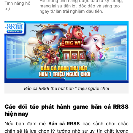
Hệ thống tính năng được đầu tư kỹ lưỡng,
Tính năng hỗ
mang lại sự tiện lợi, độc đáo và sáng tạo
trợ
ngay từ lần trải nghiệm đầu tiên.
Bắn cá RR88 thu hút hơn 1 triệu người chơi
Các đối tác phát hành game bắn cá RR88
hiện nay
Nếu bạn đam mê
Bắn cá RR88
các sảnh chơi chắc
chắn sẽ là lựa chọn lý tưởng nhờ sự uy tín chất lượng