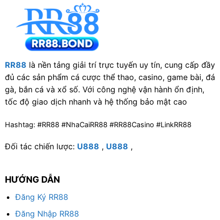
RR88
là nền tảng giải trí trực tuyến uy tín, cung cấp đầy
đủ các sản phẩm cá cược thể thao, casino, game bài, đá
gà, bắn cá và xổ số. Với công nghệ vận hành ổn định,
tốc độ giao dịch nhanh và hệ thống bảo mật cao
Hashtag: #RR88 #NhaCaiRR88 #RR88Casino #LinkRR88
Đối tác chiến lược:
U888
,
U888
,
HƯỚNG DẪN
Đăng Ký RR88
Đăng Nhập RR88