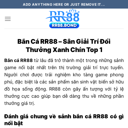
Chuyển
ADD ANYTHING HERE OR JUST REMOVE IT...
đến
nội
dung
Bắn Cá RR88 – Sân Giải Trí Đổi
Thưởng Xanh Chín Top 1
Bắn cá RR88
từ lâu đã trở thành một trong những sảnh
game nổi bật nhất trên thị trường giải trí trực tuyến.
Người chơi được trải nghiệm kho tàng game phong
phú, đặc biệt là các sản phẩm săn sinh vật biển sở hữu
đồ họa sống động. RR88 còn gây ấn tượng với tỷ lệ
thưởng cực cao giúp bạn dễ dàng thu về những phần
thưởng giá trị.
Đánh giá chung về sảnh bắn cá RR88 có gì
nổi bật