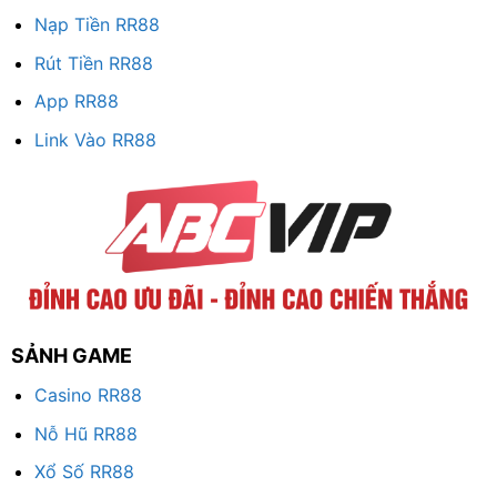
Nạp Tiền RR88
Rút Tiền RR88
App RR88
Link Vào RR88
SẢNH GAME
Casino RR88
Nỗ Hũ RR88
Xổ Số RR88