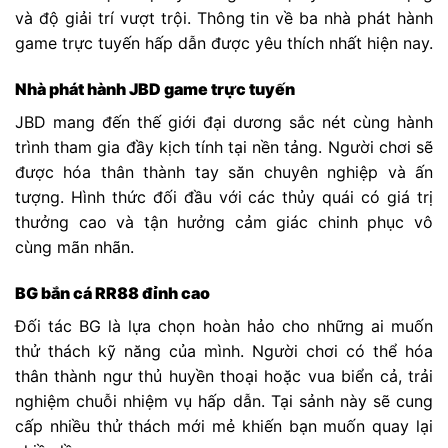
và độ giải trí vượt trội. Thông tin về ba nhà phát hành
game trực tuyến hấp dẫn được yêu thích nhất hiện nay.
Nhà phát hành JBD game trực tuyến
JBD mang đến thế giới đại dương sắc nét cùng hành
trình tham gia đầy kịch tính tại nền tảng. Người chơi sẽ
được hóa thân thành tay săn chuyên nghiệp và ấn
tượng. Hình thức đối đầu với các thủy quái có giá trị
thưởng cao và tận hưởng cảm giác chinh phục vô
cùng mãn nhãn.
BG bắn cá RR88 đỉnh cao
Đối tác BG là lựa chọn hoàn hảo cho những ai muốn
thử thách kỹ năng của mình. Người chơi có thể hóa
thân thành ngư thủ huyền thoại hoặc vua biển cả, trải
nghiệm chuỗi nhiệm vụ hấp dẫn. Tại sảnh này sẽ cung
cấp nhiều thử thách mới mẻ khiến bạn muốn quay lại