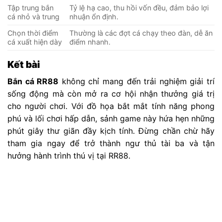
Tập trung bắn
Tỷ lệ hạ cao, thu hồi vốn đều, đảm bảo lợi
cá nhỏ và trung
nhuận ổn định.
Chọn thời điểm
Thường là các đợt cá chạy theo đàn, dễ ăn
cá xuất hiện dày
điểm nhanh.
Kết bài
Bắn cá RR88
không chỉ mang đến trải nghiệm giải trí
sống động mà còn mở ra cơ hội nhận thưởng giá trị
cho người chơi. Với đồ họa bắt mắt tính năng phong
phú và lối chơi hấp dẫn, sảnh game này hứa hẹn những
phút giây thư giãn đầy kịch tính. Đừng chần chừ hãy
tham gia ngay để trở thành ngư thủ tài ba và tận
hưởng hành trình thú vị tại RR88.