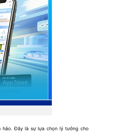
n hảo. Đây là sự lựa chọn lý tưởng cho