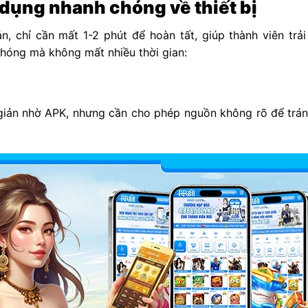
dụng nhanh chóng về thiết bị
n, chỉ cần mất 1-2 phút để hoàn tất, giúp thành viên trả
 chóng mà không mất nhiều thời gian:
iản nhờ APK, nhưng cần cho phép nguồn không rõ để tránh