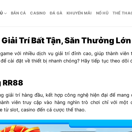
HỦ
BẮN CÁ
CASINO
ĐÁ GÀ
KHUYẾN MÃI
NỔ HŨ
THỂ THA
 Giải Trí Bất Tận, Săn Thưởng Lớn
game với nhiều dịch vụ giải trí đỉnh cao, giúp thành viê
 để cài đặt về thiết bị nhanh chóng? Hãy tiếp tục theo dõi 
g RR88
 giải trí hàng đầu, kết hợp công nghệ hiện đại để mang 
thành viên truy cập vào hàng nghìn trò chơi chỉ với một
 từ slot, casino đến cá cược thể thao.