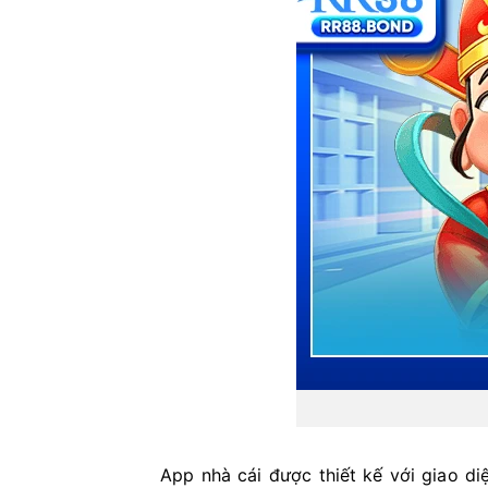
App nhà cái được thiết kế với giao di