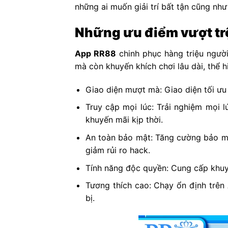
những ai muốn giải trí bất tận cũng nh
Những ưu điểm vượt tr
App RR88
chinh phục hàng triệu người
mà còn khuyến khích chơi lâu dài, thể 
Giao diện mượt mà: Giao diện tối ưu
Truy cập mọi lúc: Trải nghiệm mọi l
khuyến mãi kịp thời.
An toàn bảo mật: Tăng cường bảo mật
giảm rủi ro hack.
Tính năng độc quyền: Cung cấp khuy
Tương thích cao: Chạy ổn định trên 
bị.