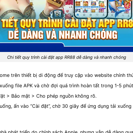
Chi tiết quy trình cài đặt app RR88 dễ dàng và nhanh chóng
me trên thiết bị di động để truy cập vào website chính thứ
i xuống file APK và chờ đợi quá trình hoàn tất trong 1-5 phút
đặt > Bảo mật > Cho phép nguồn không rõ.
xuống, ấn vào “Cài đặt”, chờ 30 giây để ứng dụng tải xuống 
hà phát triển do chính sách Apple, nhưng vẫn dễ dàng qua l