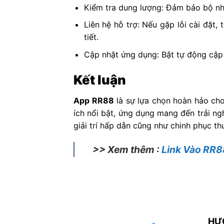
Kiểm tra dung lượng: Đảm bảo bộ nh
Liên hệ hỗ trợ: Nếu gặp lỗi cài đặt
tiết.
Cập nhật ứng dụng: Bật tự động cập 
Kết luận
App RR88
là sự lựa chọn hoàn hảo cho 
ích nổi bật, ứng dụng mang đến trải n
giải trí hấp dẫn cũng như chinh phục t
>> Xem thêm :
Link Vào RR8
HƯ