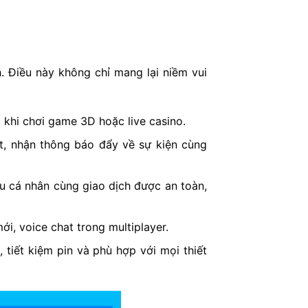
. Điều này không chỉ mang lại niềm vui
 khi chơi game 3D hoặc live casino.
net, nhận thông báo đẩy về sự kiện cùng
u cá nhân cùng giao dịch được an toàn,
, voice chat trong multiplayer.
tiết kiệm pin và phù hợp với mọi thiết