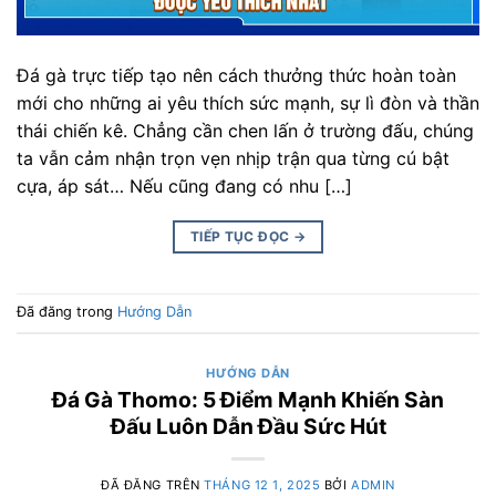
Đá gà trực tiếp tạo nên cách thưởng thức hoàn toàn
mới cho những ai yêu thích sức mạnh, sự lì đòn và thần
thái chiến kê. Chẳng cần chen lấn ở trường đấu, chúng
ta vẫn cảm nhận trọn vẹn nhịp trận qua từng cú bật
cựa, áp sát… Nếu cũng đang có nhu […]
TIẾP TỤC ĐỌC
→
Đã đăng trong
Hướng Dẫn
HƯỚNG DẪN
Đá Gà Thomo: 5 Điểm Mạnh Khiến Sàn
Đấu Luôn Dẫn Đầu Sức Hút
ĐÃ ĐĂNG TRÊN
THÁNG 12 1, 2025
BỞI
ADMIN