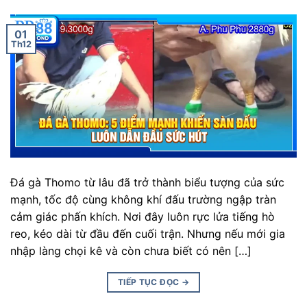
01
Th12
Đá gà Thomo từ lâu đã trở thành biểu tượng của sức
mạnh, tốc độ cùng không khí đấu trường ngập tràn
cảm giác phấn khích. Nơi đây luôn rực lửa tiếng hò
reo, kéo dài từ đầu đến cuối trận. Nhưng nếu mới gia
nhập làng chọi kê và còn chưa biết có nên […]
TIẾP TỤC ĐỌC
→