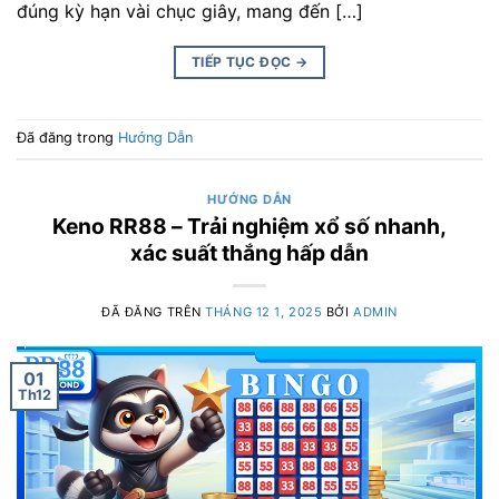
đúng kỳ hạn vài chục giây, mang đến […]
TIẾP TỤC ĐỌC
→
Đã đăng trong
Hướng Dẫn
HƯỚNG DẪN
Keno RR88 – Trải nghiệm xổ số nhanh,
xác suất thắng hấp dẫn
ĐÃ ĐĂNG TRÊN
THÁNG 12 1, 2025
BỞI
ADMIN
01
Th12