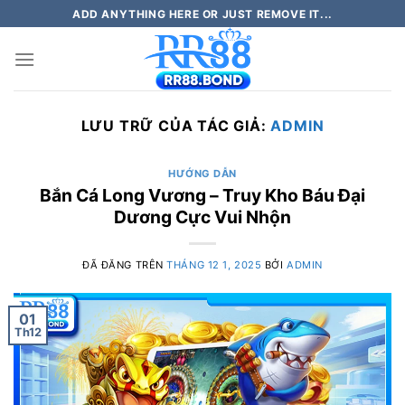
Chuyển
ADD ANYTHING HERE OR JUST REMOVE IT...
đến
nội
dung
LƯU TRỮ CỦA TÁC GIẢ:
ADMIN
HƯỚNG DẪN
Bắn Cá Long Vương – Truy Kho Báu Đại
Dương Cực Vui Nhộn
ĐÃ ĐĂNG TRÊN
THÁNG 12 1, 2025
BỞI
ADMIN
01
Th12