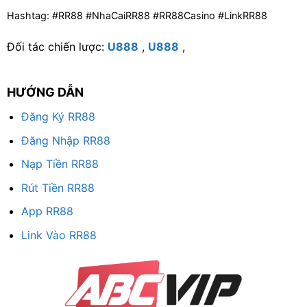
Hashtag: #RR88 #NhaCaiRR88 #RR88Casino #LinkRR88
Đối tác chiến lược:
U888
,
U888
,
HƯỚNG DẪN
Đăng Ký RR88
Đăng Nhập RR88
Nạp Tiền RR88
Rút Tiền RR88
App RR88
Link Vào RR88