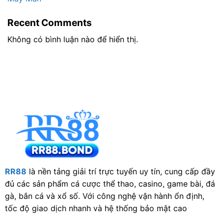
Recent Comments
Không có bình luận nào để hiển thị.
RR88
là nền tảng giải trí trực tuyến uy tín, cung cấp đầy
đủ các sản phẩm cá cược thể thao, casino, game bài, đá
gà, bắn cá và xổ số. Với công nghệ vận hành ổn định,
tốc độ giao dịch nhanh và hệ thống bảo mật cao