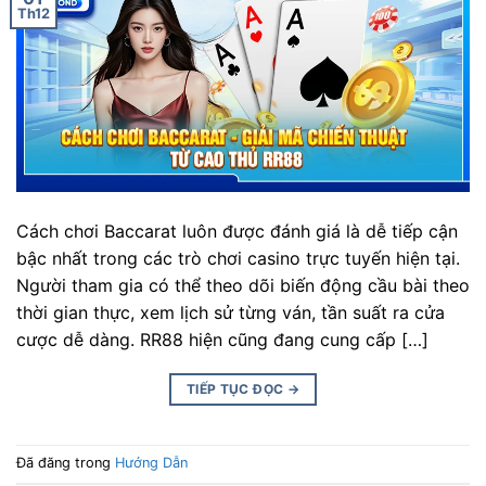
Th12
Cách chơi Baccarat luôn được đánh giá là dễ tiếp cận
bậc nhất trong các trò chơi casino trực tuyến hiện tại.
Người tham gia có thể theo dõi biến động cầu bài theo
thời gian thực, xem lịch sử từng ván, tần suất ra cửa
cược dễ dàng. RR88 hiện cũng đang cung cấp […]
TIẾP TỤC ĐỌC
→
Đã đăng trong
Hướng Dẫn